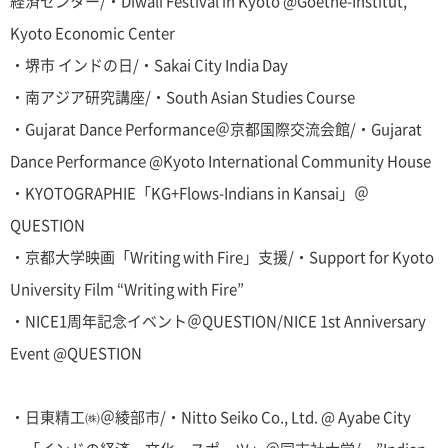
経済センター/・Diwali Festival in Kyoto @Goethe-Institut,
Kyoto Economic Center
・堺市 インドの日/・Sakai City India Day
・南アジア研究講座/・South Asian Studies Course
・Gujarat Dance Performance＠京都国際交流会館/・Gujarat
Dance Performance @Kyoto International Community House
・KYOTOGRAPHIE「KG+Flows-Indians in Kansai」＠
QUESTION
・京都大学映画「Writing with Fire」支援/・Support for Kyoto
University Film “Writing with Fire”
・NICE1周年記念イベント＠QUESTION/NICE 1st Anniversary
Event @QUESTION
・日東精工㈱＠綾部市/・Nitto Seiko Co., Ltd. @ Ayabe City