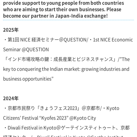
provide support to young people from both countries
who are aiming to start their own businesses. Please
become our partner in Japan-India exchange!
2025年
・第1回 NICE 経済セミナー＠QUESTION/・1st NICE Economic
Seminar @QUESTION
「インド市場攻略の鍵：成長産業とビジネスチャンス」/”The
key to conquering the Indian market: growing industries and
business opportunities”
2024年
・京都市民祭り「きょうフェス2023」＠京都市/・Kyoto
Citizens’ Festival “Kyofes 2023” @Kyoto City
・Diwali Festival in Kyoto＠ゲーテインスティトゥート、京都