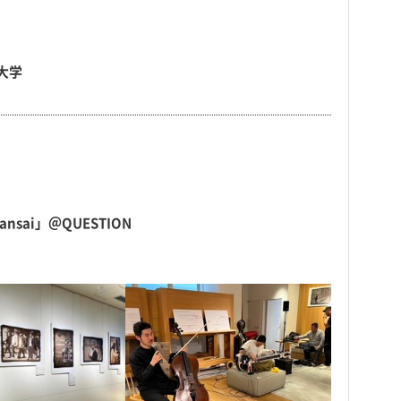
大学
Kansai」＠QUESTION