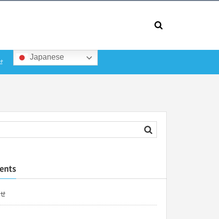
Japanese
せ
ents
せ