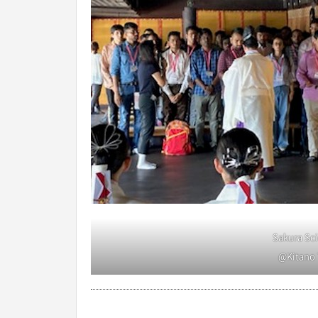
Sakura Sc
@Kitano