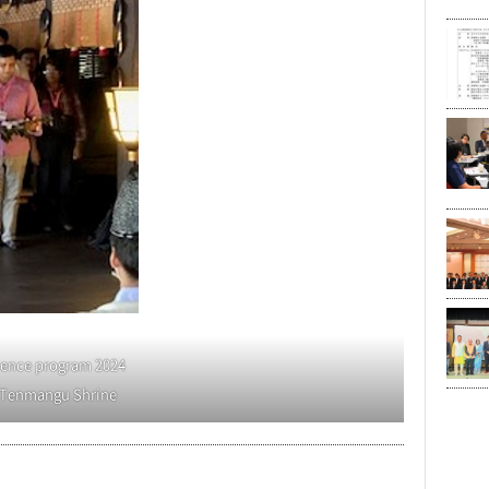
ience program 2024
 Tenmangu Shrine