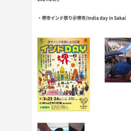
・堺市インド祭り＠堺市/
India day in Sakai