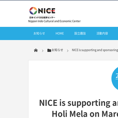
Nippon Indo Cultural and Economic Center
お知らせ
HOME
設立趣旨
活動内容
お知らせ
NICE is supporting and sponsoring t
NICE is supporting a
Holi Mela on Mar