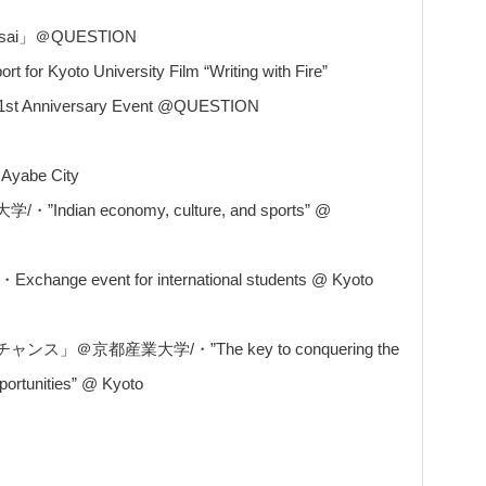
ansai」＠QUESTION
Kyoto University Film “Writing with Fire”
nniversary Event @QUESTION
yabe City
 economy, culture, and sports” @
ent for international students @ Kyoto
都産業大学/・”The key to conquering the
portunities” @ Kyoto