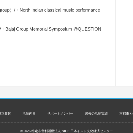
/・North Indian classical music performance
 Group Memorial Symposium @QUESTION
設立趣旨
活動内容
サポートメンバー
過去の活動実績
京都市と
© 2026
特定非営利活動法人 NICE 日本インド文化経済センター