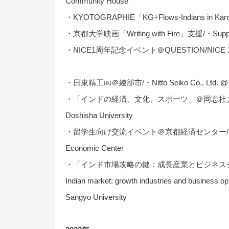
Community House
・KYOTOGRAPHIE「KG+Flows-Indians in K
・京都大学映画「Writing with Fire」支援/・Support for 
・NICE1周年記念イベント＠QUESTION/NICE 1st A
・日東精工㈱＠綾部市/・Nitto Seiko Co., Ltd. @ A
・「インドの経済、文化、スポーツ」＠同志社大学/・”Indian
Doshisha University
・留学生向け交流イベント＠京都経済センター/・Exchange ev
Economic Center
・「インド市場攻略の鍵：成長産業とビジネスチャンス」＠京
Indian market: growth industries and business op
Sangyo University