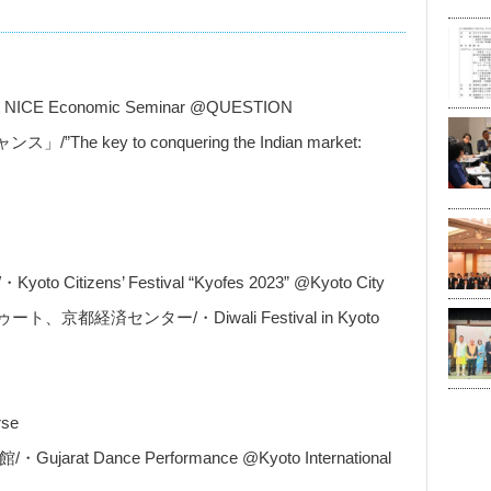
CE Economic Seminar @QUESTION
ey to conquering the Indian market:
zens’ Festival “Kyofes 2023” @Kyoto City
ゥート、京都経済センター/・Diwali Festival in Kyoto
se
jarat Dance Performance @Kyoto International