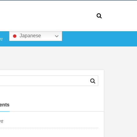
Japanese
せ
ents
せ