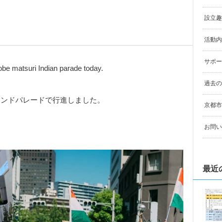
設立趣
活動内
サポー
e matsuri Indian parade today.
過去の
インドパレードで行進しました。
京都市
お問い
最近