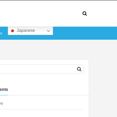
Japanese
せ
ents
せ